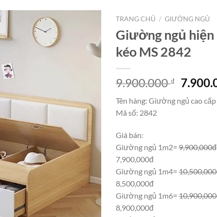
TRANG CHỦ
/
GIƯỜNG NGỦ
Giường ngủ hiện 
kéo MS 2842
Giá
9.900.000
7.900
₫
gốc
Tên hàng: Giường ngủ cao cấp
là:
Mã số: 2842
9.900.
Giá bán:
Giường ngủ 1m2=
9,900,000đ
7,900,000đ
Giường ngủ 1m4=
10,500,00
8,500,000đ
Giường ngủ 1m6=
10,900,00
8,900,000đ