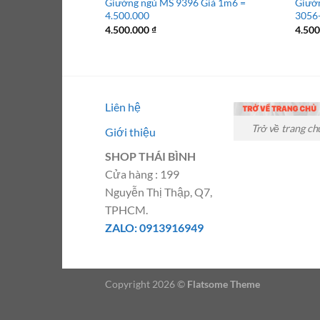
Giường ngủ MS 9396 Giá 1m6 =
Giườ
4.500.000
3056-
4.500.000
₫
4.50
Liên hệ
Trở về trang ch
Giới thiệu
SHOP THÁI BÌNH
Cửa hàng : 199
Nguyễn Thị Thập, Q7,
TPHCM.
ZALO: 0913916949
Copyright 2026 ©
Flatsome Theme