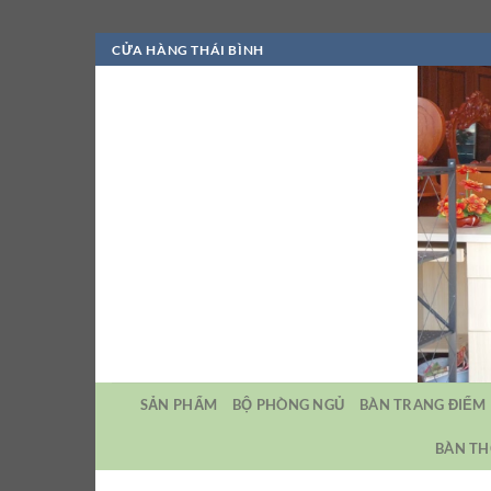
Bỏ
CỬA HÀNG THÁI BÌNH
qua
nội
dung
SẢN PHẨM
BỘ PHÒNG NGỦ
BÀN TRANG ĐIỂM
BÀN TH