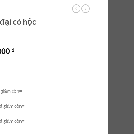
đại có hộc
Giá
.000
₫
hiện
tại
000 ₫.
là:
7.900.000 ₫.
giảm còn=
0đ
giảm còn=
0đ
giảm còn=