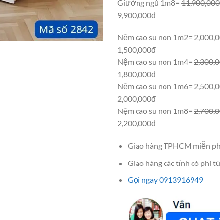
Giường ngủ 1m8=
11,900,00
9,900,000đ
Nệm cao su non 1m2=
2,000,
1,500,000đ
Nệm cao su non 1m4=
2,300,
1,800,000đ
Nệm cao su non 1m6=
2,500,
2,000,000đ
Nệm cao su non 1m8=
2,700,
2,200,000đ
Giao hàng TPHCM miễn ph
Giao hàng các tỉnh có phí tù
Gọi ngay 0913916949