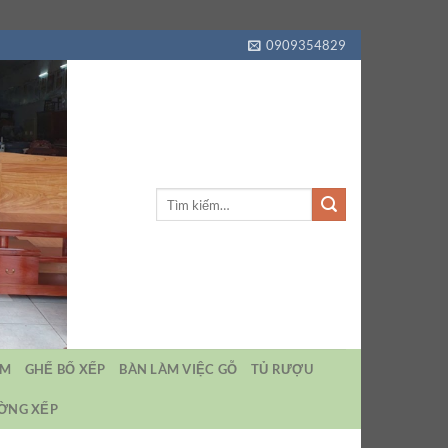
0909354829
Tìm
kiếm:
EM
GHẾ BỐ XẾP
BÀN LÀM VIỆC GỖ
TỦ RƯỢU
ƯỜNG XẾP