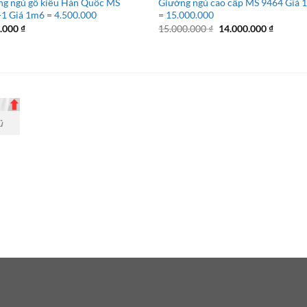
ng ngủ gỗ kiểu Hàn Quốc MS
Giường ngủ cao cấp MS 9464 Giá 
1 Giá 1m6 = 4.500.000
= 15.000.000
Giá
Giá
0.000
₫
15.000.000
₫
14.000.000
₫
gốc
hiện
là:
tại
15.000.000 ₫.
là:
14.000.
ủ