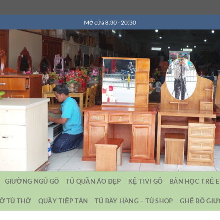
Mở cửa 8:30 - 20:30
GIƯỜNG NGỦ GỖ
TỦ QUẦN ÁO ĐẸP
KỆ TIVI GỖ
BẢN HỌC TRẺ 
Ờ TỦ THỜ
QUẦY TIẾP TÂN
TỦ BÀY HÀNG – TỦ SHOP
GHẾ BỐ GI