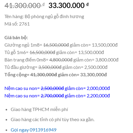
Giá
Giá
41.300.000
33.300.000
₫
₫
gốc
hiện
Tên hàng: Bộ phòng ngủ gỗ đinh hương
là:
tại
Mã số: 2761
41.300.000 ₫.
là:
33.300.000 ₫.
Giá bán bộ:
Giường ngủ 1m8=
16,500,000đ
giảm còn= 13,500,000đ
Tủ gỗ 1m6=
16,500,000đ
giảm còn= 13,500.000đ
Bàn trang điểm 0m8=
4,800,000đ
giảm còn= 3,800.000đ
Tủ đầu giường=
3,500,000đ
giảm còn= 2,500.000đ
Tổng cộng=
41,300,000đ
giảm còn= 33,300,000đ
Nệm cao su non=
2,500,000đ
giảm còn= 2,000,000đ
Nệm cao su non=
2,700,000đ
giảm còn= 2,200,000đ
Giao hàng TPHCM miễn phí
Giao hàng các tỉnh có phí tùy theo xa gần.
Gọi ngay 0913916949