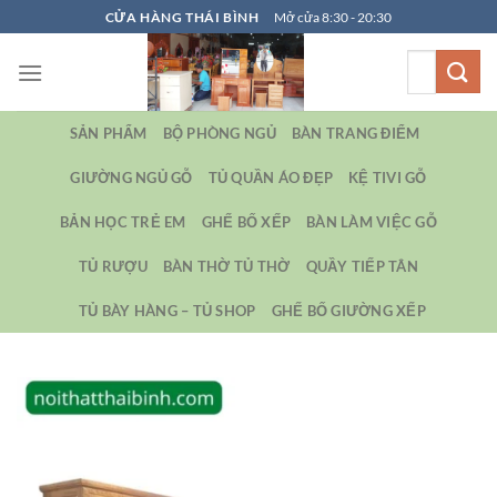
Bỏ
CỬA HÀNG THÁI BÌNH
Mở cửa 8:30 - 20:30
qua
Tìm
nội
kiếm:
dung
SẢN PHẨM
BỘ PHÒNG NGỦ
BÀN TRANG ĐIỂM
GIƯỜNG NGỦ GỖ
TỦ QUẦN ÁO ĐẸP
KỆ TIVI GỖ
BẢN HỌC TRẺ EM
GHẾ BỐ XẾP
BÀN LÀM VIỆC GỖ
TỦ RƯỢU
BÀN THỜ TỦ THỜ
QUẦY TIẾP TÂN
TỦ BÀY HÀNG – TỦ SHOP
GHẾ BỐ GIƯỜNG XẾP