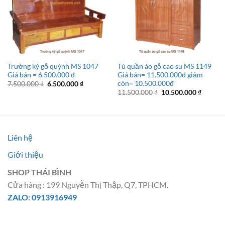
Trường kỷ gỗ quỷnh MS 1047
Tủ quần áo gỗ cao su MS 1149
Giá bán = 6.500.000 đ
Giá bán= 11.500.000đ giảm
còn= 10.500.000đ
Giá
Giá
7.500.000
₫
6.500.000
₫
gốc
hiện
Giá
Giá
11.500.000
₫
10.500.000
₫
là:
tại
gốc
hiện
7.500.000 ₫.
là:
là:
tại
6.500.000 ₫.
11.500.000 ₫.
là:
10.500.
Liên hệ
Giới thiệu
SHOP THÁI BÌNH
Cửa hàng : 199 Nguyễn Thị Thập, Q7, TPHCM.
ZALO: 0913916949