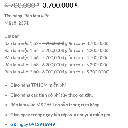
Giá
Giá
4.700.000
3.700.000
₫
₫
gốc
hiện
Tên hàng: Bàn làm việc
là:
tại
Mã số: 2651
4.700.000 ₫.
là:
3.700.000 ₫.
Giá bán:
Bàn làm việc 1m2=
4,700,000đ
giảm còn= 3,700,000đ
Bàn làm việc 1m4=
5,200,000đ
giảm còn= 4,200,000đ
Bàn làm việc 1m6=
5,700,000đ
giảm còn= 4,700,000đ
Bàn làm việc 1m8=
6,200,000đ
giảm còn= 5,200,000đ
Bàn làm việc 2m0=
6,700,000đ
giảm còn= 5,700,000đ
Giao hàng TPHCM miễn phí
Giao hàng các tỉnh có phí tùy theo xa gần.
Bàn làm việc MS 2651 có sẵn trong cửa hàng
Giao ngay trong ngày lắp ráp vận chuyển miễn phí.
Gọi ngay 0913916949