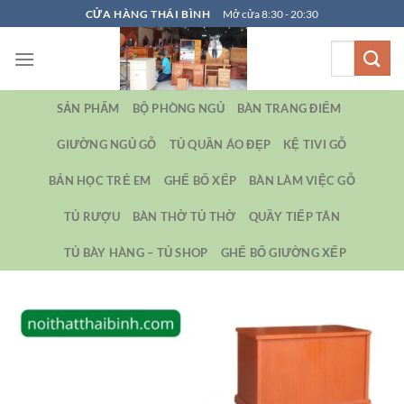
Bỏ
CỬA HÀNG THÁI BÌNH
Mở cửa 8:30 - 20:30
qua
Tìm
nội
kiếm:
dung
SẢN PHẨM
BỘ PHÒNG NGỦ
BÀN TRANG ĐIỂM
GIƯỜNG NGỦ GỖ
TỦ QUẦN ÁO ĐẸP
KỆ TIVI GỖ
BẢN HỌC TRẺ EM
GHẾ BỐ XẾP
BÀN LÀM VIỆC GỖ
TỦ RƯỢU
BÀN THỜ TỦ THỜ
QUẦY TIẾP TÂN
TỦ BÀY HÀNG – TỦ SHOP
GHẾ BỐ GIƯỜNG XẾP