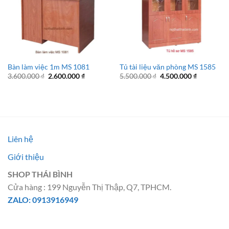
Bàn làm việc 1m MS 1081
Tủ tài liệu văn phòng MS 1585
Giá
Giá
Giá
Giá
3.600.000
₫
2.600.000
₫
5.500.000
₫
4.500.000
₫
gốc
hiện
gốc
hiện
là:
tại
là:
tại
3.600.000 ₫.
là:
5.500.000 ₫.
là:
2.600.000 ₫.
4.500.000 
Liên hệ
Giới thiệu
SHOP THÁI BÌNH
Cửa hàng : 199 Nguyễn Thị Thập, Q7, TPHCM.
ZALO: 0913916949