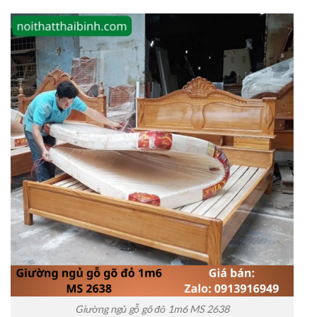
Giường ngủ gỗ gõ đỏ 1m6 MS 2638