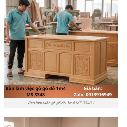
Bàn làm việc gỗ gõ đỏ 1m4 MS 3348 1