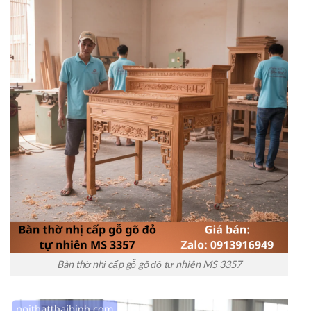
Bàn thờ nhị cấp gỗ gõ đỏ tự nhiên MS 3357