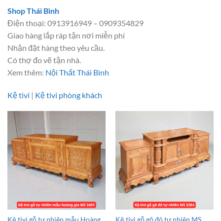
Shop Thái Bình
Điện thoại: 0913916949 – 0909354829
Giao hàng lắp ráp tận nơi miễn phí
Nhận đặt hàng theo yêu cầu.
Có thợ đo vẽ tận nhà.
Xem thêm:
Nội Thất Thái Bình
Kệ tivi
|
Kệ tivi phòng khách
Kệ tivi gỗ tự nhiên mẫu Hoàng
Kệ tivi gỗ gõ đỏ tự nhiên MS