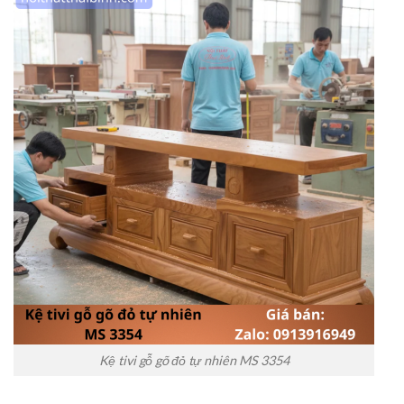
Kệ tivi gỗ gõ đỏ tự nhiên MS 3354