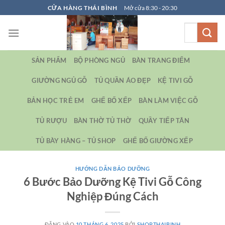
Bỏ
CỬA HÀNG THÁI BÌNH
Mở cửa 8:30 - 20:30
qua
Tìm
nội
kiếm:
dung
SẢN PHẨM
BỘ PHÒNG NGỦ
BÀN TRANG ĐIỂM
GIƯỜNG NGỦ GỖ
TỦ QUẦN ÁO ĐẸP
KỆ TIVI GỖ
BẢN HỌC TRẺ EM
GHẾ BỐ XẾP
BÀN LÀM VIỆC GỖ
TỦ RƯỢU
BÀN THỜ TỦ THỜ
QUẦY TIẾP TÂN
TỦ BÀY HÀNG – TỦ SHOP
GHẾ BỐ GIƯỜNG XẾP
HƯỚNG DẪN BẢO DƯỠNG
6 Bước Bảo Dưỡng Kệ Tivi Gỗ Công
Nghiệp Đúng Cách
ĐĂNG VÀO
10 THÁNG 6, 2025
BỞI
SHOPTHAIBINH