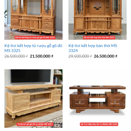
Kệ tivi kết hợp tủ rượu gỗ gõ đỏ
Kệ tivi kết hợp bàn thờ MS
MS 3325
3324
Giá
Giá
Giá
Giá
26.500.000
₫
21.500.000
₫
29.500.000
₫
26.500.000
₫
gốc
hiện
gốc
hiện
là:
tại
là:
tại
26.500.000 ₫.
là:
29.500.000 ₫.
là:
21.500.000 ₫.
26.500.