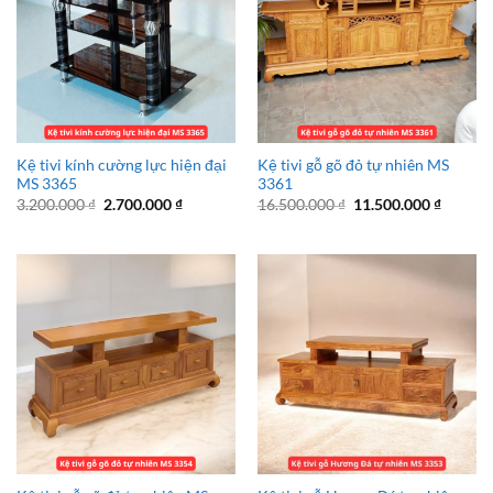
Kệ tivi kính cường lực hiện đại
Kệ tivi gỗ gõ đỏ tự nhiên MS
MS 3365
3361
Giá
Giá
Giá
Giá
3.200.000
₫
2.700.000
₫
16.500.000
₫
11.500.000
₫
gốc
hiện
gốc
hiện
là:
tại
là:
tại
3.200.000 ₫.
là:
16.500.000 ₫.
là:
2.700.000 ₫.
11.500.