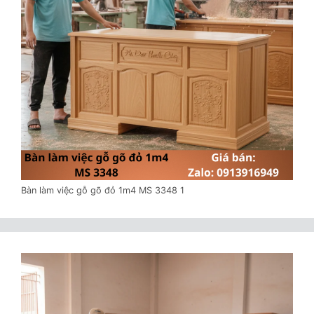
Bàn làm việc gỗ gõ đỏ 1m4 MS 3348 1