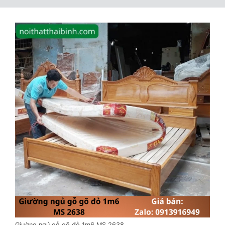
Giường ngủ gỗ gõ đỏ 1m6 MS 2638