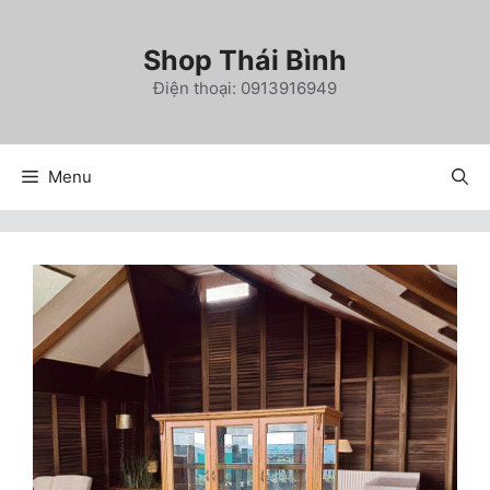
Chuyển
đến
Shop Thái Bình
nội
Điện thoại: 0913916949
dung
Menu