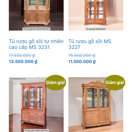
Tủ rượu gỗ sồi tự nhiên
Tủ rượu gỗ sồi MS
cao cấp MS 3231
3227
Giá
Giá
17.500.000
₫
15.500.000
₫
gốc
Giá
gốc
Giá
13.500.000
₫
11.500.000
₫
là:
hiện
là:
hiện
17.500.000 ₫.
tại
15.500.000 ₫.
tại
là:
là:
Giảm giá!
Giảm giá!
13.500.000 ₫.
11.500.000 ₫.