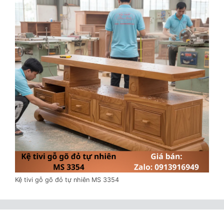
Kệ tivi gỗ gõ đỏ tự nhiên MS 3354