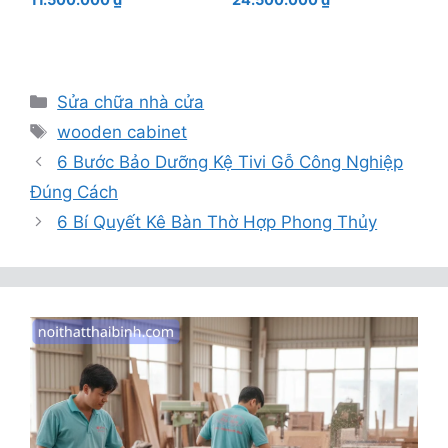
11.500.000
₫
24.500.000
₫
là:
hiện
là:
hiện
15.500.000 ₫.
tại
29.500.000 ₫.
tại
là:
là:
11.500.000 ₫.
24.500.000 ₫.
Danh
Sửa chữa nhà cửa
mục
Thẻ
wooden cabinet
6 Bước Bảo Dưỡng Kệ Tivi Gỗ Công Nghiệp
Đúng Cách
6 Bí Quyết Kê Bàn Thờ Hợp Phong Thủy