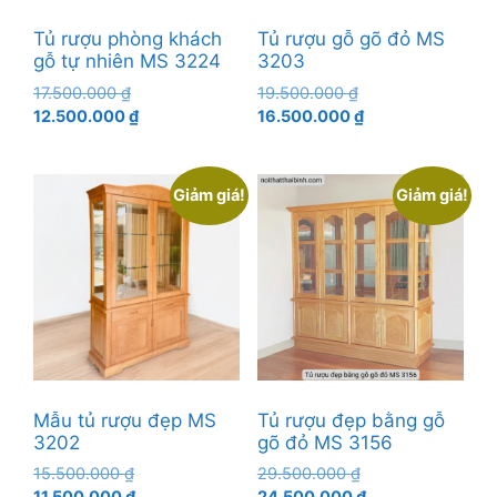
Tủ rượu phòng khách
Tủ rượu gỗ gõ đỏ MS
gỗ tự nhiên MS 3224
3203
Giá
Giá
17.500.000
₫
19.500.000
₫
gốc
Giá
gốc
Giá
12.500.000
₫
16.500.000
₫
là:
hiện
là:
hiện
17.500.000 ₫.
tại
19.500.000 ₫.
tại
là:
là:
Giảm giá!
Giảm giá!
12.500.000 ₫.
16.500.000 ₫.
Mẫu tủ rượu đẹp MS
Tủ rượu đẹp bằng gỗ
3202
gõ đỏ MS 3156
Giá
Giá
15.500.000
₫
29.500.000
₫
gốc
Giá
gốc
Giá