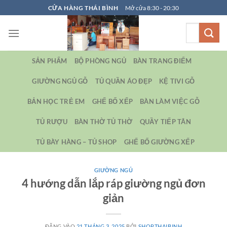
Bỏ
CỬA HÀNG THÁI BÌNH
Mở cửa 8:30 - 20:30
qua
Tìm
nội
kiếm:
dung
SẢN PHẨM
BỘ PHÒNG NGỦ
BÀN TRANG ĐIỂM
GIƯỜNG NGỦ GỖ
TỦ QUẦN ÁO ĐẸP
KỆ TIVI GỖ
BẢN HỌC TRẺ EM
GHẾ BỐ XẾP
BÀN LÀM VIỆC GỖ
TỦ RƯỢU
BÀN THỜ TỦ THỜ
QUẦY TIẾP TÂN
TỦ BÀY HÀNG – TỦ SHOP
GHẾ BỐ GIƯỜNG XẾP
GIƯỜNG NGỦ
4 hướng dẫn lắp ráp giường ngủ đơn
giản
ĐĂNG VÀO
21 THÁNG 3, 2025
BỞI
SHOPTHAIBINH