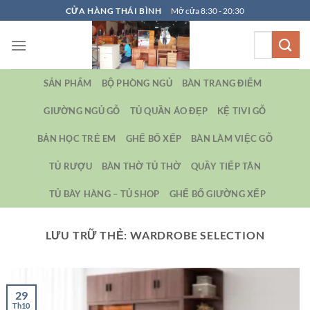
Bỏ
CỬA HÀNG THÁI BÌNH
Mở cửa 8:30 - 20:30
qua
Tìm
nội
kiếm:
dung
SẢN PHẨM
BỘ PHÒNG NGỦ
BÀN TRANG ĐIỂM
GIƯỜNG NGỦ GỖ
TỦ QUẦN ÁO ĐẸP
KỆ TIVI GỖ
BẢN HỌC TRẺ EM
GHẾ BỐ XẾP
BÀN LÀM VIỆC GỖ
TỦ RƯỢU
BÀN THỜ TỦ THỜ
QUẦY TIẾP TÂN
TỦ BÀY HÀNG – TỦ SHOP
GHẾ BỐ GIƯỜNG XẾP
LƯU TRỮ THẺ:
WARDROBE SELECTION
29
Th10