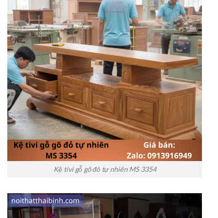
Kệ tivi gỗ gõ đỏ tự nhiên MS 3354