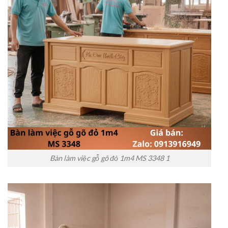
Bàn làm việc gỗ gõ đỏ 1m4 MS 3348 1