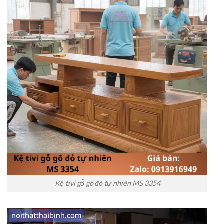
Kệ tivi gỗ gõ đỏ tự nhiên MS 3354