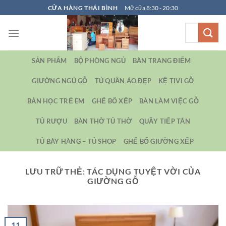
Bỏ
CỬA HÀNG THÁI BÌNH
Mở cửa 8:30 - 20:30
qua
Tìm
nội
kiếm:
dung
SẢN PHẨM
BỘ PHÒNG NGỦ
BÀN TRANG ĐIỂM
GIƯỜNG NGỦ GỖ
TỦ QUẦN ÁO ĐẸP
KỆ TIVI GỖ
BẢN HỌC TRẺ EM
GHẾ BỐ XẾP
BÀN LÀM VIỆC GỖ
TỦ RƯỢU
BÀN THỜ TỦ THỜ
QUẦY TIẾP TÂN
TỦ BÀY HÀNG – TỦ SHOP
GHẾ BỐ GIƯỜNG XẾP
LƯU TRỮ THẺ:
TÁC DỤNG TUYỆT VỜI CỦA
GIƯỜNG GỖ
11