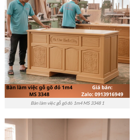
Bàn làm việc gỗ gõ đỏ 1m4 MS 3348 1