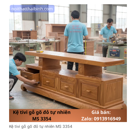
Kệ tivi gỗ gõ đỏ tự nhiên MS 3354