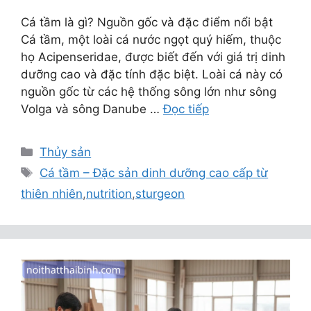
Cá tầm là gì? Nguồn gốc và đặc điểm nổi bật
Cá tầm, một loài cá nước ngọt quý hiếm, thuộc
họ Acipenseridae, được biết đến với giá trị dinh
dưỡng cao và đặc tính đặc biệt. Loài cá này có
nguồn gốc từ các hệ thống sông lớn như sông
Volga và sông Danube …
Đọc tiếp
Danh
Thủy sản
mục
Thẻ
Cá tầm – Đặc sản dinh dưỡng cao cấp từ
thiên nhiên
,
nutrition
,
sturgeon