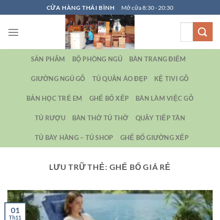
Bỏ
CỬA HÀNG THÁI BÌNH
Mở cửa 8:30 - 20:30
qua
Tìm
nội
kiếm:
dung
SẢN PHẨM
BỘ PHÒNG NGỦ
BÀN TRANG ĐIỂM
GIƯỜNG NGỦ GỖ
TỦ QUẦN ÁO ĐẸP
KỆ TIVI GỖ
BẢN HỌC TRẺ EM
GHẾ BỐ XẾP
BÀN LÀM VIỆC GỖ
TỦ RƯỢU
BÀN THỜ TỦ THỜ
QUẦY TIẾP TÂN
TỦ BÀY HÀNG – TỦ SHOP
GHẾ BỐ GIƯỜNG XẾP
LƯU TRỮ THẺ:
GHẾ BỐ GIÁ RẺ
01
Th11