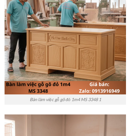
Bàn làm việc gỗ gõ đỏ 1m4 MS 3348 1