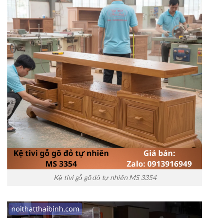
Kệ tivi gỗ gõ đỏ tự nhiên MS 3354