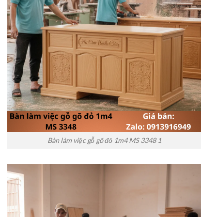
Bàn làm việc gỗ gõ đỏ 1m4 MS 3348 1