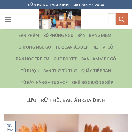
Bỏ
CỬA HÀNG THÁI BÌNH
Mở cửa 8:30 - 20:30
qua
Tìm
nội
kiếm:
dung
SẢN PHẨM
BỘ PHÒNG NGỦ
BÀN TRANG ĐIỂM
GIƯỜNG NGỦ GỖ
TỦ QUẦN ÁO ĐẸP
KỆ TIVI GỖ
BẢN HỌC TRẺ EM
GHẾ BỐ XẾP
BÀN LÀM VIỆC GỖ
TỦ RƯỢU
BÀN THỜ TỦ THỜ
QUẦY TIẾP TÂN
TỦ BÀY HÀNG – TỦ SHOP
GHẾ BỐ GIƯỜNG XẾP
LƯU TRỮ THẺ:
BÀN ĂN GIA ĐÌNH
18
Th12