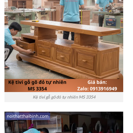
Kệ tivi gỗ gõ đỏ tự nhiên MS 3354