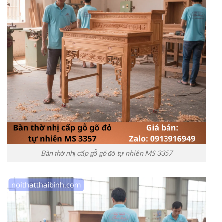
Bàn thờ nhị cấp gỗ gõ đỏ tự nhiên MS 3357