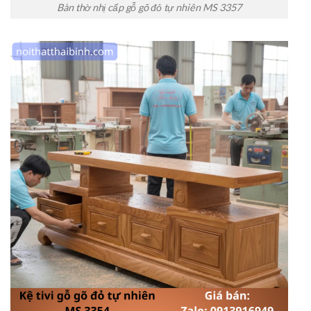
Bàn thờ nhị cấp gỗ gõ đỏ tự nhiên MS 3357