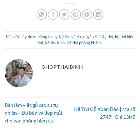
21.500.
Bài viết này được đăng trong
Kệ tivi
và được gắn thẻ
Kệ tivi
,
kệ tivi hiện
đại
,
Kệ tivi kính
,
Kệ tivi phòng khách
.
SHOPTHAIBINH
Bàn làm việc gỗ cao su tự
Kệ Tivi Gỗ Xoan Đào | Mã số
nhiên – Độ bền và đẹp mắt
2747 | Giá 13tr5
cho văn phòng hiện đại