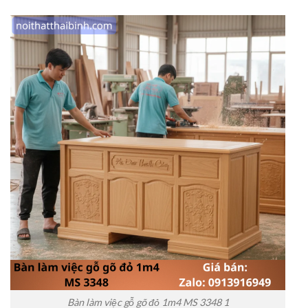
Bàn làm việc gỗ gõ đỏ 1m4 MS 3348 1