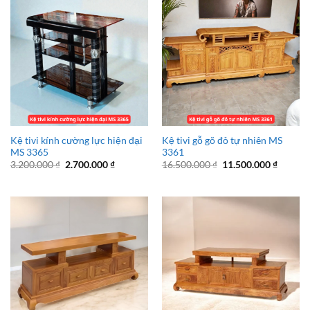
Kệ tivi kính cường lực hiện đại
Kệ tivi gỗ gõ đỏ tự nhiên MS
MS 3365
3361
Giá
Giá
Giá
Giá
3.200.000
₫
2.700.000
₫
16.500.000
₫
11.500.000
₫
gốc
hiện
gốc
hiện
là:
tại
là:
tại
3.200.000 ₫.
là:
16.500.000 ₫.
là:
2.700.000 ₫.
11.500.