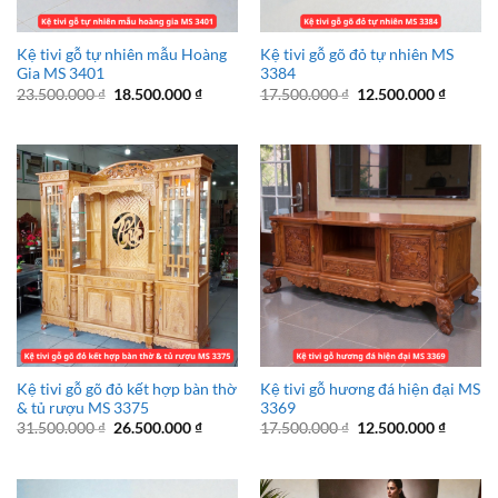
Kệ tivi gỗ tự nhiên mẫu Hoàng
Kệ tivi gỗ gõ đỏ tự nhiên MS
Gia MS 3401
3384
Giá
Giá
Giá
Giá
23.500.000
₫
18.500.000
₫
17.500.000
₫
12.500.000
₫
gốc
hiện
gốc
hiện
là:
tại
là:
tại
23.500.000 ₫.
là:
17.500.000 ₫.
là:
18.500.000 ₫.
12.500.
Kệ tivi gỗ gõ đỏ kết hợp bàn thờ
Kệ tivi gỗ hương đá hiện đại MS
& tủ rượu MS 3375
3369
Giá
Giá
Giá
Giá
31.500.000
₫
26.500.000
₫
17.500.000
₫
12.500.000
₫
gốc
hiện
gốc
hiện
là:
tại
là:
tại
31.500.000 ₫.
là:
17.500.000 ₫.
là:
26.500.000 ₫.
12.500.