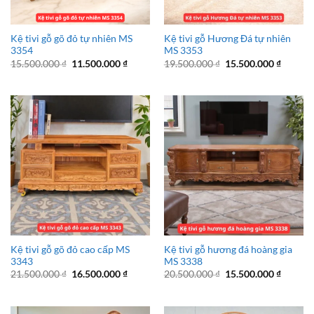
Kệ tivi gỗ gõ đỏ tự nhiên MS
Kệ tivi gỗ Hương Đá tự nhiên
3354
MS 3353
Giá
Giá
Giá
Giá
15.500.000
₫
11.500.000
₫
19.500.000
₫
15.500.000
₫
gốc
hiện
gốc
hiện
là:
tại
là:
tại
15.500.000 ₫.
là:
19.500.000 ₫.
là:
11.500.000 ₫.
15.500.
Kệ tivi gỗ gõ đỏ cao cấp MS
Kệ tivi gỗ hương đá hoàng gia
3343
MS 3338
Giá
Giá
Giá
Giá
21.500.000
₫
16.500.000
₫
20.500.000
₫
15.500.000
₫
gốc
hiện
gốc
hiện
là:
tại
là:
tại
21.500.000 ₫.
là:
20.500.000 ₫.
là:
16.500.000 ₫.
15.500.