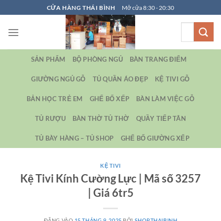
Bỏ
CỬA HÀNG THÁI BÌNH
Mở cửa 8:30 - 20:30
qua
Tìm
nội
kiếm:
dung
SẢN PHẨM
BỘ PHÒNG NGỦ
BÀN TRANG ĐIỂM
GIƯỜNG NGỦ GỖ
TỦ QUẦN ÁO ĐẸP
KỆ TIVI GỖ
BẢN HỌC TRẺ EM
GHẾ BỐ XẾP
BÀN LÀM VIỆC GỖ
TỦ RƯỢU
BÀN THỜ TỦ THỜ
QUẦY TIẾP TÂN
TỦ BÀY HÀNG – TỦ SHOP
GHẾ BỐ GIƯỜNG XẾP
KỆ TIVI
Kệ Tivi Kính Cường Lực | Mã số 3257
| Giá 6tr5
ĐĂNG VÀO
15 THÁNG 9, 2025
BỞI
SHOPTHAIBINH