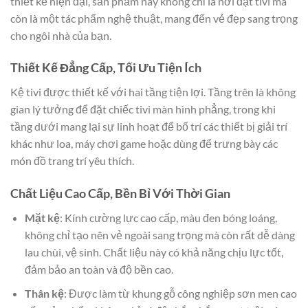
thiết kế hiện đại, sản phẩm này không chỉ là nơi đặt tivi mà
còn là một tác phẩm nghệ thuật, mang đến vẻ đẹp sang trọng
cho ngôi nhà của bạn.
Thiết Kế Đẳng Cấp, Tối Ưu Tiện Ích
Kệ tivi được thiết kế với hai tầng tiện lợi. Tầng trên là không
gian lý tưởng để đặt chiếc tivi màn hình phẳng, trong khi
tầng dưới mang lại sự linh hoạt để bố trí các thiết bị giải trí
khác như loa, máy chơi game hoặc dùng để trưng bày các
món đồ trang trí yêu thích.
Chất Liệu Cao Cấp, Bền Bỉ Với Thời Gian
Mặt kệ
: Kính cường lực cao cấp, màu đen bóng loáng,
không chỉ tạo nên vẻ ngoài sang trọng mà còn rất dễ dàng
lau chùi, vệ sinh. Chất liệu này có khả năng chịu lực tốt,
đảm bảo an toàn và độ bền cao.
Thân kệ
: Được làm từ khung gỗ công nghiệp sơn men cao