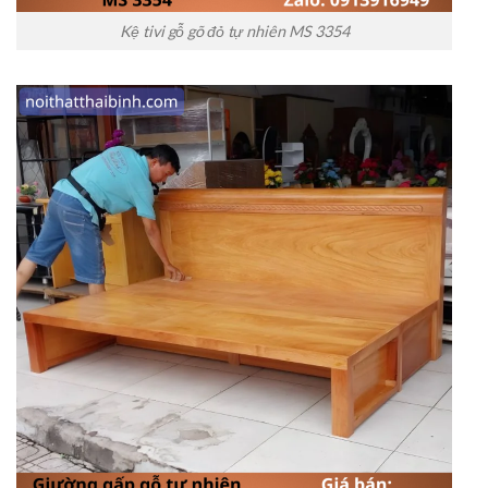
Kệ tivi gỗ gõ đỏ tự nhiên MS 3354