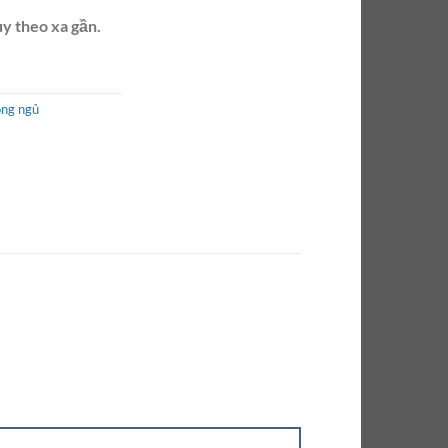
ùy theo xa gần.
òng ngủ