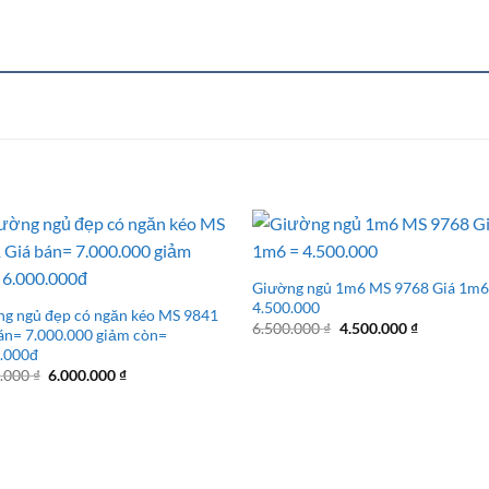
Giường ngủ 1m6 MS 9768 Giá 1m6
4.500.000
g ngủ đẹp có ngăn kéo MS 9841
Giá
Giá
6.500.000
₫
4.500.000
₫
án= 7.000.000 giảm còn=
gốc
hiện
0.000đ
là:
tại
6.500.000 ₫.
là:
Giá
Giá
0.000
₫
6.000.000
₫
4.500.000 
gốc
hiện
là:
tại
7.000.000 ₫.
là:
6.000.000 ₫.