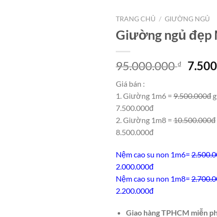
TRANG CHỦ
/
GIƯỜNG NGỦ
Giường ngủ đẹp
Giá
95.000.000
7.50
₫
gốc
Giá bán :
là:
1. Giường 1m6 =
9.500.000đ
g
95.00
7.500.000đ
2. Giường 1m8 =
10.500.000đ
8.500.000đ
Nệm cao su non 1m6=
2.500.
2.000.000đ
Nệm cao su non 1m8=
2.700.
2.200.000đ
Giao hàng TPHCM miễn ph