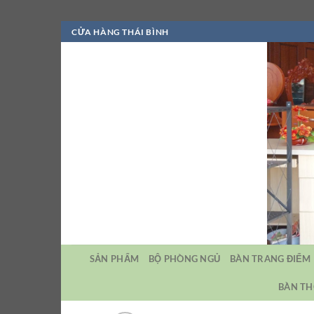
Bỏ
CỬA HÀNG THÁI BÌNH
qua
nội
dung
SẢN PHẨM
BỘ PHÒNG NGỦ
BÀN TRANG ĐIỂM
BÀN TH