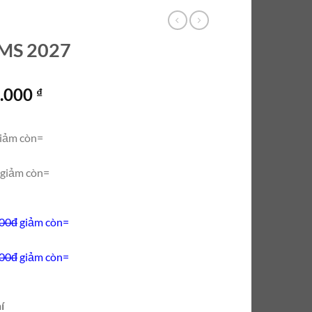
 MS 2027
Giá
0.000
₫
hiện
tại
iảm còn=
0.000 ₫.
là:
7.500.000 ₫.
giảm còn=
000đ
giảm còn=
000đ
giảm còn=
í