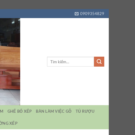
0909354829
Tìm
kiếm:
EM
GHẾ BỐ XẾP
BÀN LÀM VIỆC GỖ
TỦ RƯỢU
ƯỜNG XẾP