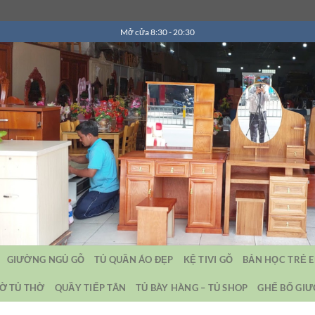
Mở cửa 8:30 - 20:30
GIƯỜNG NGỦ GỖ
TỦ QUẦN ÁO ĐẸP
KỆ TIVI GỖ
BẢN HỌC TRẺ 
Ờ TỦ THỜ
QUẦY TIẾP TÂN
TỦ BÀY HÀNG – TỦ SHOP
GHẾ BỐ GI