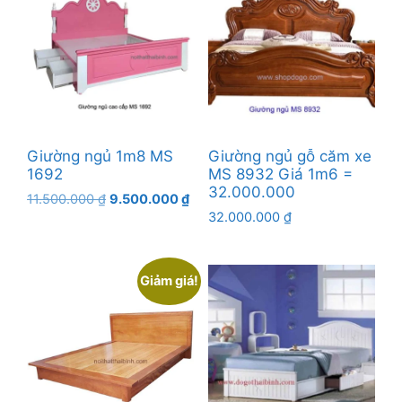
Giường ngủ 1m8 MS
Giường ngủ gỗ căm xe
1692
MS 8932 Giá 1m6 =
32.000.000
Giá
Giá
11.500.000
₫
9.500.000
₫
gốc
hiện
32.000.000
₫
là:
tại
11.500.000 ₫.
là:
9.500.000 ₫.
Giảm giá!