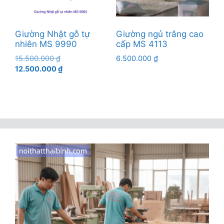
Giường Nhật gỗ tự
Giường ngủ trắng cao
nhiên MS 9990
cấp MS 4113
Giá
15.500.000
₫
6.500.000
₫
gốc
Giá
12.500.000
₫
là:
hiện
15.500.000 ₫.
tại
là:
12.500.000 ₫.