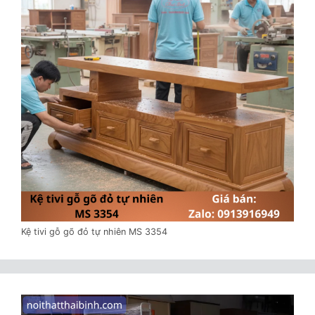
Kệ tivi gỗ gõ đỏ tự nhiên MS 3354