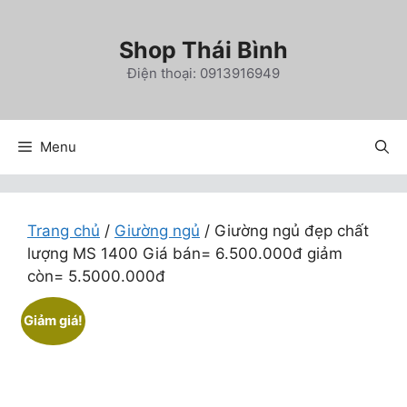
Chuyển
đến
Shop Thái Bình
nội
Điện thoại: 0913916949
dung
Menu
Trang chủ
/
Giường ngủ
/ Giường ngủ đẹp chất
lượng MS 1400 Giá bán= 6.500.000đ giảm
còn= 5.5000.000đ
Giảm giá!