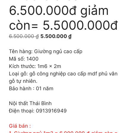
6.500.000đ giảm
còn= 5.5000.000đ
Giá
Giá
6.500.000
₫
5.500.000
₫
gốc
hiện
là:
tại
Tên hàng: Giường ngủ cao cấp
6.500.000 ₫.
là:
Mã số: 1400
5.500.000 ₫.
Kích thước: 1m6 x 2m
Loại gỗ: gỗ công nghiệp cao cấp mdf phủ vân
gỗ tự nhiên.
Bảo hành : 01 năm
Nội thất Thái Bình
Điện thoại: 0913916949
Giá bán :