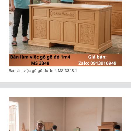
Bàn làm việc gỗ gõ đỏ 1m4 MS 3348 1