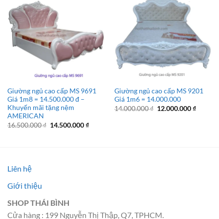
Giường ngủ cao cấp MS 9691
Giường ngủ cao cấp MS 9201
Giá 1m8 = 14.500.000 đ –
Giá 1m6 = 14.000.000
Khuyến mãi tặng nệm
Giá
Giá
14.000.000
₫
12.000.000
₫
gốc
hiện
AMERICAN
là:
tại
Giá
Giá
16.500.000
₫
14.500.000
₫
14.000.000 ₫.
là:
gốc
hiện
12.000.
là:
tại
16.500.000 ₫.
là:
14.500.000 ₫.
Liên hệ
Giới thiệu
SHOP THÁI BÌNH
Cửa hàng : 199 Nguyễn Thị Thập, Q7, TPHCM.