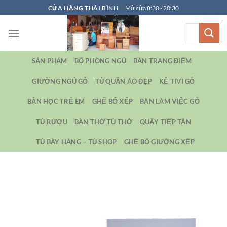
Bỏ
CỬA HÀNG THÁI BÌNH
Mở cửa 8:30 - 20:30
qua
Tìm
nội
kiếm:
dung
SẢN PHẨM
BỘ PHÒNG NGỦ
BÀN TRANG ĐIỂM
GIƯỜNG NGỦ GỖ
TỦ QUẦN ÁO ĐẸP
KỆ TIVI GỖ
BẢN HỌC TRẺ EM
GHẾ BỐ XẾP
BÀN LÀM VIỆC GỖ
TỦ RƯỢU
BÀN THỜ TỦ THỜ
QUẦY TIẾP TÂN
TỦ BÀY HÀNG – TỦ SHOP
GHẾ BỐ GIƯỜNG XẾP