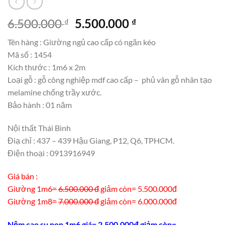
Giá
Giá
6.500.000
5.500.000
₫
₫
gốc
hiện
Tên hàng : Giường ngủ cao cấp có ngăn kéo
là:
tại
Mã số : 1454
6.500.000 ₫.
là:
Kích thước : 1m6 x 2m
5.500.000 ₫.
Loại gỗ : gỗ công nghiệp mdf cao cấp – phủ vân gỗ nhân tạo
melamine chống trầy xước.
Bảo hành : 01 năm
Nội thất Thái Bình
Điạ chỉ : 437 – 439 Hậu Giang, P12, Q6, TPHCM.
Điện thoại : 0913916949
Giá bán :
Giường 1m6
=
6.500.000 đ
giảm còn= 5.500.000đ
Giường 1m8
=
7.000.000 đ
giảm còn= 6.000.000đ
Nệm cao su non 1m6 giá= 2.500.000đ giảm còn=