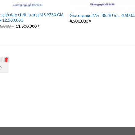
g gỗ đẹp chất lượng MS 9733 Giá
Giường ngủ MS : 8838 Giá : 4.500.
= 12.500.000
4.500.000
₫
Giá
Giá
00.000
₫
11.500.000
₫
gốc
hiện
là:
tại
12.500.000 ₫.
là:
11.500.000 ₫.
ủ