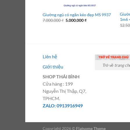
Giườn
Giường ngủ có ngăn kéo đẹp MS 9937
1m6 
Giá
Giá
7.000.000
₫
5.000.000
₫
gốc
hiện
12.5
là:
tại
7.000.000 ₫.
là:
5.000.000 ₫.
Liên hệ
Trở về trang ch
Giới thiệu
SHOP THÁI BÌNH
Cửa hàng : 199
Nguyễn Thị Thập, Q7,
TPHCM.
ZALO: 0913916949
Copyright 2026 ©
Flatsome Theme