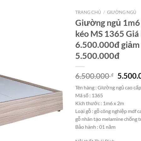
TRANG CHỦ
/
GIƯỜNG NGỦ
Giường ngủ 1m6 
kéo MS 1365 Giá
6.500.000đ giảm
5.500.000đ
Giá
6.500.000
5.500
₫
gốc
Tên hàng : Giường ngủ cao cấp
là:
Mã số : 1365
6.500.
Kích thước : 1m6 x 2m
Loại gỗ : gỗ công nghiệp mdf 
gỗ nhân tạo melamine chống t
Bảo hành : 01 năm