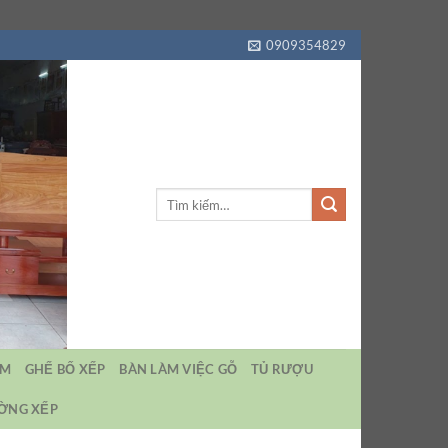
0909354829
Tìm
kiếm:
EM
GHẾ BỐ XẾP
BÀN LÀM VIỆC GỖ
TỦ RƯỢU
ƯỜNG XẾP