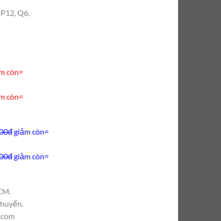
 P12, Q6,
m còn=
m còn=
000đ
giảm còn=
000đ
giảm còn=
CM.
chuyển.
l.com