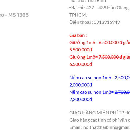
Nội thất Thái Bình
Điạ chỉ : 437 – 439 Hậu Giang,
TPHCM.
Điện thoại : 0913916949
Giá bán :
Giường 1m6
=
6.500.000 đ
giả
5.500.000đ
Giường 1m8
=
7.500.000 đ
giả
6.500.000đ
Nệm cao su non 1m6=
2,500,
2,000,000đ
Nệm cao su non 1m8=
2,700,
2,200,000đ
GIAO HÀNG MIỄN PHÍ TP.H
Giao hàng các tỉnh có phí vận 
Email : noithatthaibinh@gmai