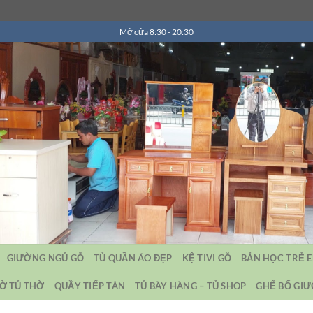
Mở cửa 8:30 - 20:30
GIƯỜNG NGỦ GỖ
TỦ QUẦN ÁO ĐẸP
KỆ TIVI GỖ
BẢN HỌC TRẺ 
Ờ TỦ THỜ
QUẦY TIẾP TÂN
TỦ BÀY HÀNG – TỦ SHOP
GHẾ BỐ GI