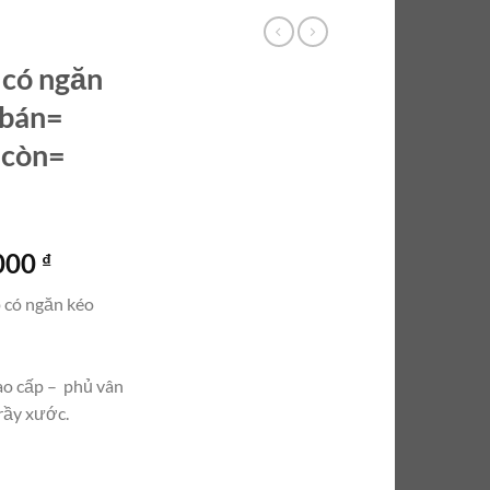
có ngăn
 bán=
 còn=
Giá
.000
₫
hiện
 có ngăn kéo
tại
000 ₫.
là:
5.500.000 ₫.
cao cấp – phủ vân
rầy xước.