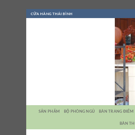
Bỏ
CỬA HÀNG THÁI BÌNH
qua
nội
dung
SẢN PHẨM
BỘ PHÒNG NGỦ
BÀN TRANG ĐIỂM
BÀN TH