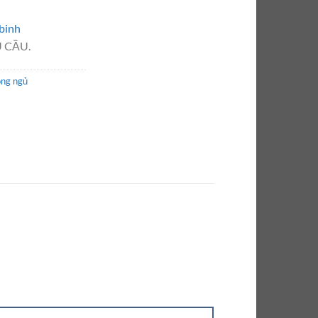
binh
 CẦU.
òng ngủ