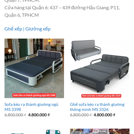
Cửa hàng tại Quận 6: 437 – 439 đường Hậu Giang, P11,
Quận 6, TPHCM
Ghế xếp | Giường xếp
Sofa kéo ra thành giường ngủ
Ghế sofa kéo ra thành giường
MS 3398
thông minh MS 3326
Giá
Giá
Giá
Giá
6.800.000
₫
4.800.000
₫
6.800.000
₫
4.800.000
₫
gốc
hiện
gốc
hiện
là:
tại
là:
tại
6.800.000 ₫.
là:
6.800.000 ₫.
là:
4.800.000 ₫.
4.800.000 