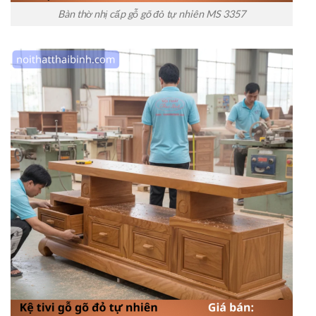
Bàn thờ nhị cấp gỗ gõ đỏ tự nhiên MS 3357