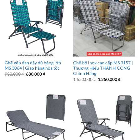
Ghế xếp đan dây dù bảng lớn
Ghế bố inox cao cấp MS 3157 |
MS 3064 | Giao hàng hỏa tốc
Thương Hiệu THÀNH CÔNG
Chính Hãng
Giá
Giá
980.000
₫
680.000
₫
gốc
hiện
Giá
Giá
1.650.000
₫
1.250.000
₫
là:
tại
gốc
hiện
980.000 ₫.
là:
là:
tại
680.000 ₫.
1.650.000 ₫.
là:
1.250.000 