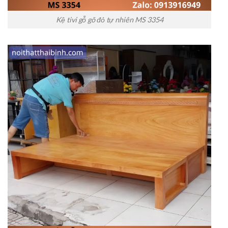
Kệ tivi gỗ gõ đỏ tự nhiên MS 3354