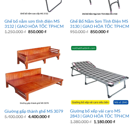
Ghế bố nằm sơn tĩnh điện MS
Ghế Bố Nằm Sơn Tĩnh Điện MS
3132 | GIAO HỎA TỐC TPHCM
3130 | GIAO HỎA TỐC TPHCM
Giá
Giá
Giá
Giá
1.250.000
₫
850.000
₫
950.000
₫
850.000
₫
gốc
hiện
gốc
hiện
là:
tại
là:
tại
1.250.000 ₫.
là:
950.000 ₫.
là:
850.000 ₫.
850.000 ₫.
Giường bố xếp vải caro MS
Giường gấp thành ghế MS 3079
2843 | GIAO HỎA TỐC TPHCM
Giá
Giá
5.400.000
₫
4.400.000
₫
gốc
hiện
Giá
Giá
1.380.000
₫
1.180.000
₫
là:
tại
gốc
hiện
5.400.000 ₫.
là:
là:
tại
4.400.000 ₫.
1.380.000 ₫.
là: