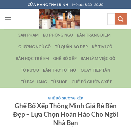
Bỏ
CỬA HÀNG THÁI BÌNH
Mở cửa 8:30 - 20:30
qua
Tìm
nội
kiếm:
dung
SẢN PHẨM
BỘ PHÒNG NGỦ
BÀN TRANG ĐIỂM
GIƯỜNG NGỦ GỖ
TỦ QUẦN ÁO ĐẸP
KỆ TIVI GỖ
BẢN HỌC TRẺ EM
GHẾ BỐ XẾP
BÀN LÀM VIỆC GỖ
TỦ RƯỢU
BÀN THỜ TỦ THỜ
QUẦY TIẾP TÂN
TỦ BÀY HÀNG – TỦ SHOP
GHẾ BỐ GIƯỜNG XẾP
GHẾ BỐ GIƯỜNG XẾP
Ghế Bố Xếp Thông Minh Giá Rẻ Bền
Đẹp – Lựa Chọn Hoàn Hảo Cho Ngôi
Nhà Bạn