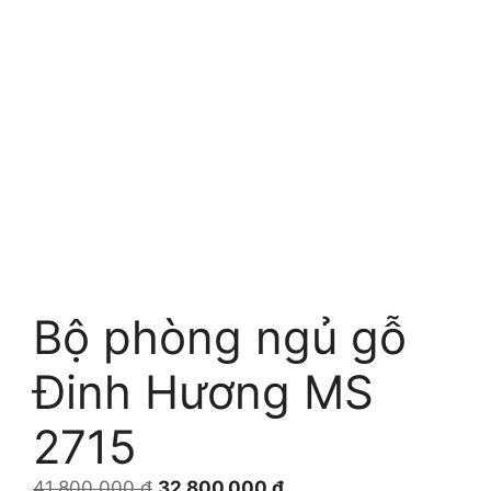
Bộ phòng ngủ gỗ
Đinh Hương MS
2715
Giá
Giá
41.800.000
₫
32.800.000
₫