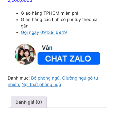
2,200,000đ
Giao hàng TPHCM miễn phí
Giao hàng các tỉnh có phí tùy theo xa
gần.
Gọi ngay 0913916949
Danh mục:
Bộ phòng ngủ
,
Giường ngủ gỗ tự
nhiên
,
Nội thất phòng ngủ
Đánh giá (0)