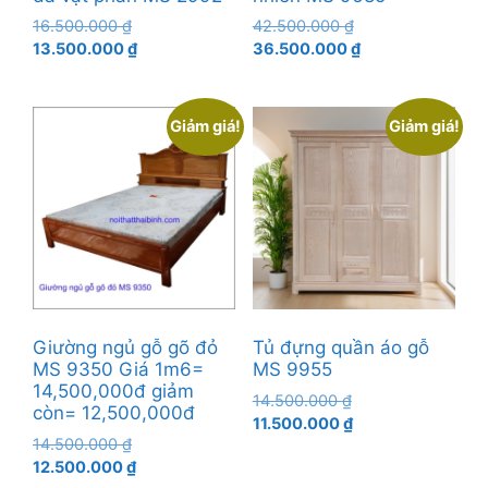
Giá
Giá
16.500.000
₫
42.500.000
₫
gốc
Giá
gốc
Giá
13.500.000
₫
36.500.000
₫
là:
hiện
là:
hiện
16.500.000 ₫.
tại
42.500.000 ₫.
tại
là:
là:
Giảm giá!
Giảm giá!
13.500.000 ₫.
36.500.000 ₫.
Giường ngủ gỗ gõ đỏ
Tủ đựng quần áo gỗ
MS 9350 Giá 1m6=
MS 9955
14,500,000đ giảm
Giá
14.500.000
₫
còn= 12,500,000đ
gốc
Giá
11.500.000
₫
Giá
14.500.000
₫
là:
hiện
gốc
Giá
12.500.000
₫
14.500.000 ₫.
tại