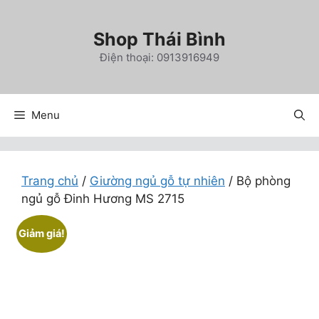
Chuyển
đến
Shop Thái Bình
nội
Điện thoại: 0913916949
dung
Menu
Trang chủ
/
Giường ngủ gỗ tự nhiên
/ Bộ phòng
ngủ gỗ Đinh Hương MS 2715
Giảm giá!