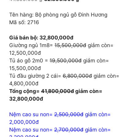
gốc
hiện
là:
tại
Tên hàng: Bộ phòng ngủ gỗ Đinh Hương
41.800.000 ₫.
là:
Mã số: 2716
32.800.000 ₫.
Giá bán bộ: 32,800,000đ
Giường ngủ 1m8=
15,500,000đ
giảm còn=
12,500,000đ
Tủ áo gỗ 2m0 =
19,500,000đ
giảm còn=
15,500,000đ
Tủ đầu giường 2 cái=
6,800,000đ
giảm còn=
4,800,000đ
Tổng cộng=
41,800,000đ
giảm còn=
32,800,000đ
Nệm cao su non=
2,500,000đ
giảm còn=
2,000,000đ
Nệm cao su non=
2,700,000đ
giảm còn=