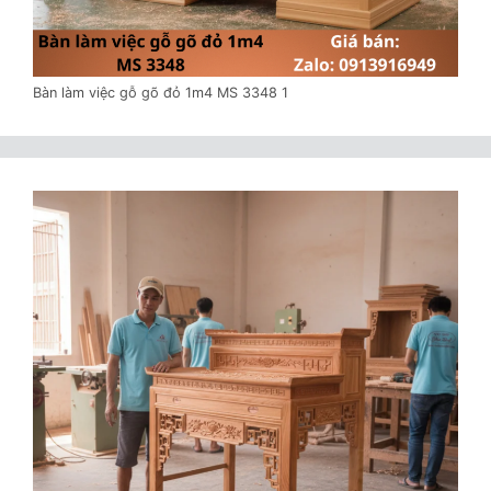
Bàn làm việc gỗ gõ đỏ 1m4 MS 3348 1