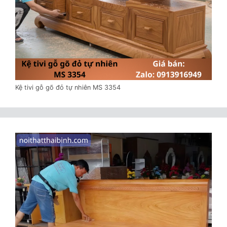
Kệ tivi gỗ gõ đỏ tự nhiên MS 3354