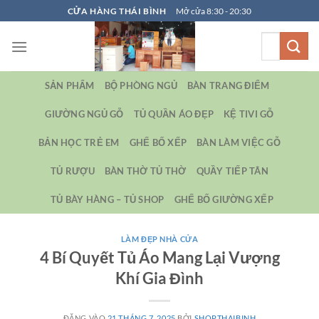
Bỏ
CỬA HÀNG THÁI BÌNH
Mở cửa 8:30 - 20:30
qua
Tìm
nội
kiếm:
dung
SẢN PHẨM
BỘ PHÒNG NGỦ
BÀN TRANG ĐIỂM
GIƯỜNG NGỦ GỖ
TỦ QUẦN ÁO ĐẸP
KỆ TIVI GỖ
BẢN HỌC TRẺ EM
GHẾ BỐ XẾP
BÀN LÀM VIỆC GỖ
TỦ RƯỢU
BÀN THỜ TỦ THỜ
QUẦY TIẾP TÂN
TỦ BÀY HÀNG – TỦ SHOP
GHẾ BỐ GIƯỜNG XẾP
LÀM ĐẸP NHÀ CỬA
4 Bí Quyết Tủ Áo Mang Lại Vượng
Khí Gia Đình
ĐĂNG VÀO
21 THÁNG 7, 2025
BỞI
SHOPTHAIBINH