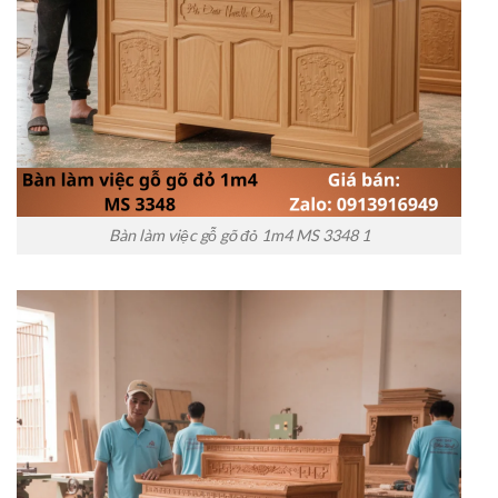
Bàn làm việc gỗ gõ đỏ 1m4 MS 3348 1