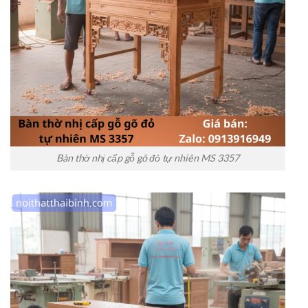
Bàn thờ nhị cấp gỗ gõ đỏ tự nhiên MS 3357