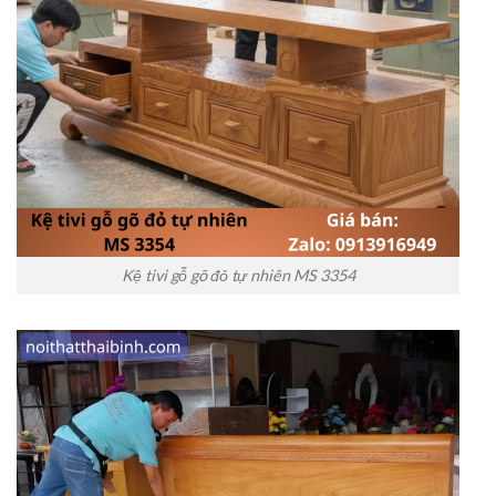
Kệ tivi gỗ gõ đỏ tự nhiên MS 3354