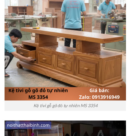
Kệ tivi gỗ gõ đỏ tự nhiên MS 3354