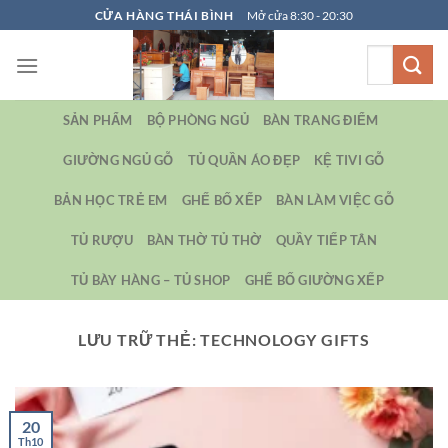
Bỏ
CỬA HÀNG THÁI BÌNH
Mở cửa 8:30 - 20:30
qua
Tìm
nội
kiếm:
dung
SẢN PHẨM
BỘ PHÒNG NGỦ
BÀN TRANG ĐIỂM
GIƯỜNG NGỦ GỖ
TỦ QUẦN ÁO ĐẸP
KỆ TIVI GỖ
BẢN HỌC TRẺ EM
GHẾ BỐ XẾP
BÀN LÀM VIỆC GỖ
TỦ RƯỢU
BÀN THỜ TỦ THỜ
QUẦY TIẾP TÂN
TỦ BÀY HÀNG – TỦ SHOP
GHẾ BỐ GIƯỜNG XẾP
LƯU TRỮ THẺ:
TECHNOLOGY GIFTS
20
Th10