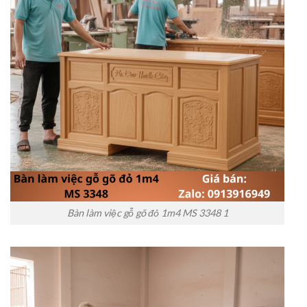
Bàn làm việc gỗ gõ đỏ 1m4 MS 3348 1