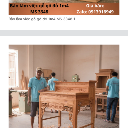
Bàn làm việc gỗ gõ đỏ 1m4 MS 3348 1