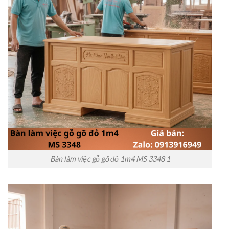
Bàn làm việc gỗ gõ đỏ 1m4 MS 3348 1