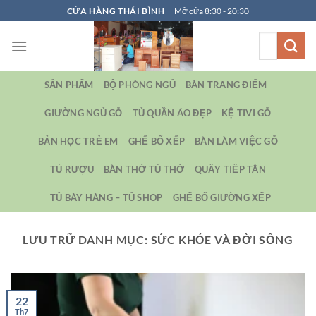
Bỏ
CỬA HÀNG THÁI BÌNH
Mở cửa 8:30 - 20:30
qua
Tìm
nội
kiếm:
dung
SẢN PHẨM
BỘ PHÒNG NGỦ
BÀN TRANG ĐIỂM
GIƯỜNG NGỦ GỖ
TỦ QUẦN ÁO ĐẸP
KỆ TIVI GỖ
BẢN HỌC TRẺ EM
GHẾ BỐ XẾP
BÀN LÀM VIỆC GỖ
TỦ RƯỢU
BÀN THỜ TỦ THỜ
QUẦY TIẾP TÂN
TỦ BÀY HÀNG – TỦ SHOP
GHẾ BỐ GIƯỜNG XẾP
LƯU TRỮ DANH MỤC:
SỨC KHỎE VÀ ĐỜI SỐNG
22
Th7