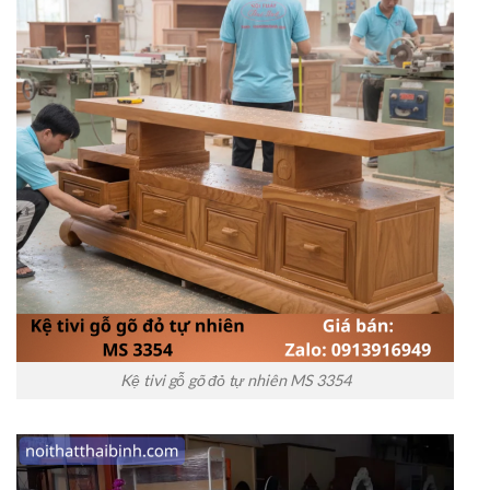
Kệ tivi gỗ gõ đỏ tự nhiên MS 3354