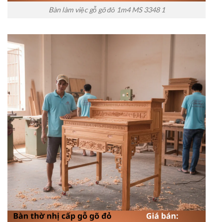
Bàn làm việc gỗ gõ đỏ 1m4 MS 3348 1