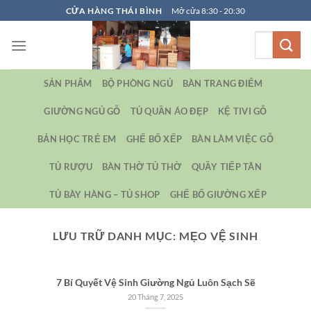
Bỏ
CỬA HÀNG THÁI BÌNH
Mở cửa 8:30 - 20:30
qua
Tìm
nội
kiếm:
dung
SẢN PHẨM
BỘ PHÒNG NGỦ
BÀN TRANG ĐIỂM
GIƯỜNG NGỦ GỖ
TỦ QUẦN ÁO ĐẸP
KỆ TIVI GỖ
BẢN HỌC TRẺ EM
GHẾ BỐ XẾP
BÀN LÀM VIỆC GỖ
TỦ RƯỢU
BÀN THỜ TỦ THỜ
QUẦY TIẾP TÂN
TỦ BÀY HÀNG – TỦ SHOP
GHẾ BỐ GIƯỜNG XẾP
LƯU TRỮ DANH MỤC:
MẸO VỆ SINH
7 Bí Quyết Vệ Sinh Giường Ngủ Luôn Sạch Sẽ
20 Tháng 7, 2025