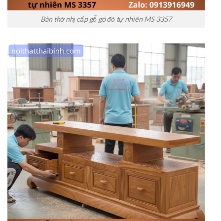
Bàn thờ nhị cấp gỗ gõ đỏ tự nhiên MS 3357