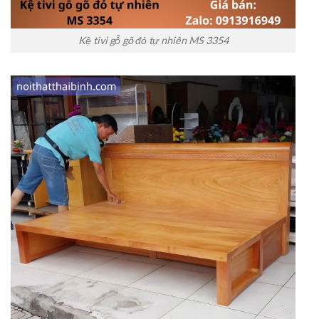
Kệ tivi gỗ gõ đỏ tự nhiên MS 3354