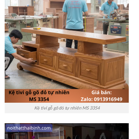
Kệ tivi gỗ gõ đỏ tự nhiên MS 3354