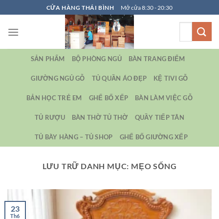
Bỏ
CỬA HÀNG THÁI BÌNH
Mở cửa 8:30 - 20:30
qua
Tìm
nội
kiếm:
dung
SẢN PHẨM
BỘ PHÒNG NGỦ
BÀN TRANG ĐIỂM
GIƯỜNG NGỦ GỖ
TỦ QUẦN ÁO ĐẸP
KỆ TIVI GỖ
BẢN HỌC TRẺ EM
GHẾ BỐ XẾP
BÀN LÀM VIỆC GỖ
TỦ RƯỢU
BÀN THỜ TỦ THỜ
QUẦY TIẾP TÂN
TỦ BÀY HÀNG – TỦ SHOP
GHẾ BỐ GIƯỜNG XẾP
LƯU TRỮ DANH MỤC:
MẸO SỐNG
23
Th6