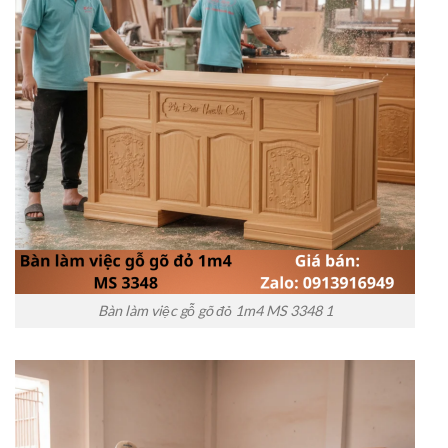
Bàn làm việc gỗ gõ đỏ 1m4 MS 3348 1