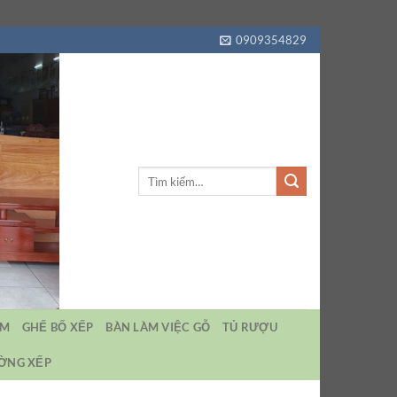
0909354829
Tìm
kiếm:
EM
GHẾ BỐ XẾP
BÀN LÀM VIỆC GỖ
TỦ RƯỢU
ƯỜNG XẾP