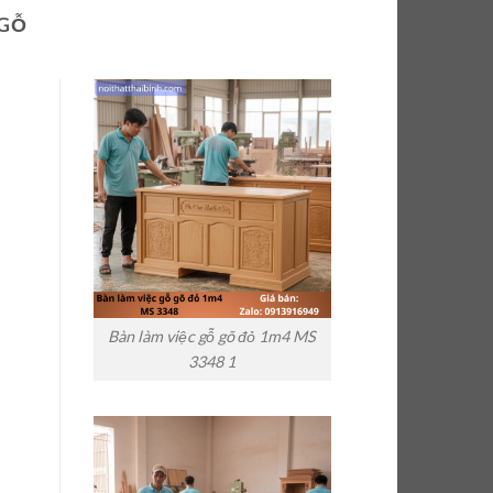
 GỖ
Bàn làm việc gỗ gõ đỏ 1m4 MS
3348 1