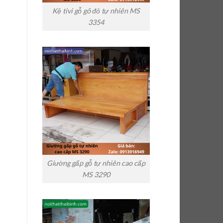
Kệ tivi gỗ gõ đỏ tự nhiên MS
3354
Giường gấp gỗ tự nhiên cao cấp
MS 3290