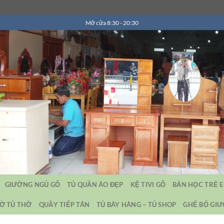
Mở cửa 8:30 - 20:30
GIƯỜNG NGỦ GỖ
TỦ QUẦN ÁO ĐẸP
KỆ TIVI GỖ
BẢN HỌC TRẺ 
Ờ TỦ THỜ
QUẦY TIẾP TÂN
TỦ BÀY HÀNG – TỦ SHOP
GHẾ BỐ GI