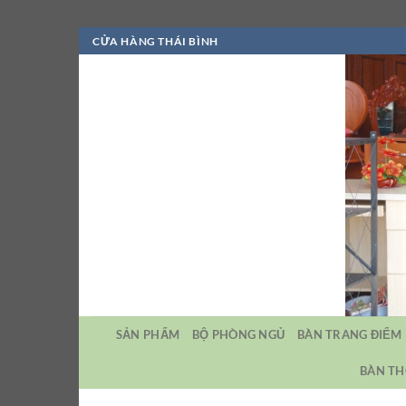
Bỏ
CỬA HÀNG THÁI BÌNH
qua
nội
dung
SẢN PHẨM
BỘ PHÒNG NGỦ
BÀN TRANG ĐIỂM
BÀN TH