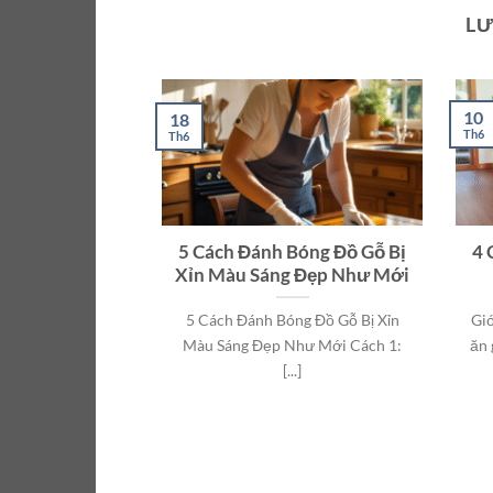
LƯ
10
18
Th6
Th6
5 Cách Đánh Bóng Đồ Gỗ Bị
4 
Xỉn Màu Sáng Đẹp Như Mới
5 Cách Đánh Bóng Đồ Gỗ Bị Xỉn
Giớ
Màu Sáng Đẹp Như Mới Cách 1:
ăn 
[...]