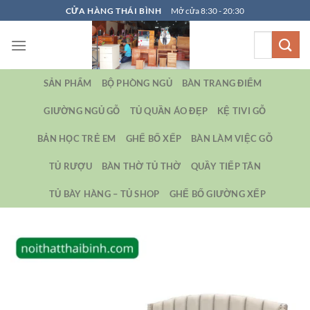
Bỏ
CỬA HÀNG THÁI BÌNH
Mở cửa 8:30 - 20:30
qua
Tìm
nội
kiếm:
dung
SẢN PHẨM
BỘ PHÒNG NGỦ
BÀN TRANG ĐIỂM
GIƯỜNG NGỦ GỖ
TỦ QUẦN ÁO ĐẸP
KỆ TIVI GỖ
BẢN HỌC TRẺ EM
GHẾ BỐ XẾP
BÀN LÀM VIỆC GỖ
TỦ RƯỢU
BÀN THỜ TỦ THỜ
QUẦY TIẾP TÂN
TỦ BÀY HÀNG – TỦ SHOP
GHẾ BỐ GIƯỜNG XẾP