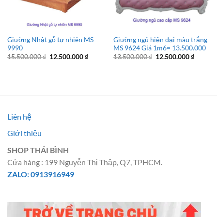
Giường Nhật gỗ tự nhiên MS
Giường ngủ hiện đại màu trắng
9990
MS 9624 Giá 1m6= 13.500.000
Giá
Giá
Giá
Giá
15.500.000
₫
12.500.000
₫
13.500.000
₫
12.500.000
₫
gốc
hiện
gốc
hiện
là:
tại
là:
tại
15.500.000 ₫.
là:
13.500.000 ₫.
là:
12.500.000 ₫.
12.500.
Liên hệ
Giới thiệu
SHOP THÁI BÌNH
Cửa hàng : 199 Nguyễn Thị Thập, Q7, TPHCM.
ZALO: 0913916949