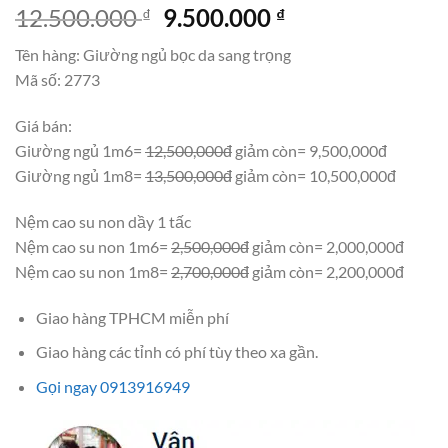
Giá
Giá
12.500.000
9.500.000
₫
₫
gốc
hiện
Tên hàng: Giường ngủ bọc da sang trọng
là:
tại
Mã số: 2773
12.500.000 ₫.
là:
9.500.000 ₫.
Giá bán:
Giường ngủ 1m6=
12,500,000đ
giảm còn= 9,500,000đ
Giường ngủ 1m8=
13,500,000đ
giảm còn= 10,500,000đ
Nệm cao su non dầy 1 tấc
Nệm cao su non 1m6=
2,500,000đ
giảm còn= 2,000,000đ
Nệm cao su non 1m8=
2,700,000đ
giảm còn= 2,200,000đ
Giao hàng TPHCM miễn phí
Giao hàng các tỉnh có phí tùy theo xa gần.
Gọi ngay 0913916949