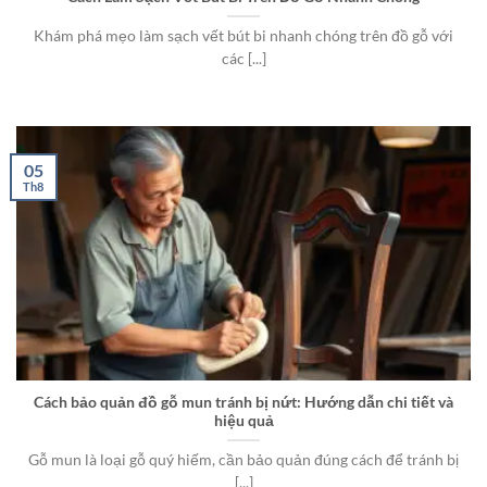
Khám phá mẹo làm sạch vết bút bi nhanh chóng trên đồ gỗ với
các [...]
05
Th8
Cách bảo quản đồ gỗ mun tránh bị nứt: Hướng dẫn chi tiết và
hiệu quả
Gỗ mun là loại gỗ quý hiếm, cần bảo quản đúng cách để tránh bị
[...]