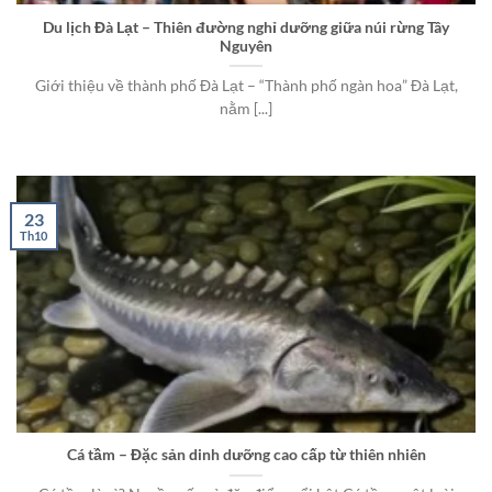
Du lịch Đà Lạt – Thiên đường nghỉ dưỡng giữa núi rừng Tây
Nguyên
Giới thiệu về thành phố Đà Lạt – “Thành phố ngàn hoa” Đà Lạt,
nằm [...]
23
Th10
Cá tầm – Đặc sản dinh dưỡng cao cấp từ thiên nhiên