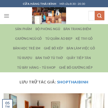
Bỏ
CỬA HÀNG THÁI BÌNH
Mở cửa 8:30 - 20:30
qua
Tìm
nội
kiếm:
dung
SẢN PHẨM
BỘ PHÒNG NGỦ
BÀN TRANG ĐIỂM
GIƯỜNG NGỦ GỖ
TỦ QUẦN ÁO ĐẸP
KỆ TIVI GỖ
BẢN HỌC TRẺ EM
GHẾ BỐ XẾP
BÀN LÀM VIỆC GỖ
TỦ RƯỢU
BÀN THỜ TỦ THỜ
QUẦY TIẾP TÂN
TỦ BÀY HÀNG – TỦ SHOP
GHẾ BỐ GIƯỜNG XẾP
LƯU TRỮ TÁC GIẢ:
SHOPTHAIBINH
05
Th8