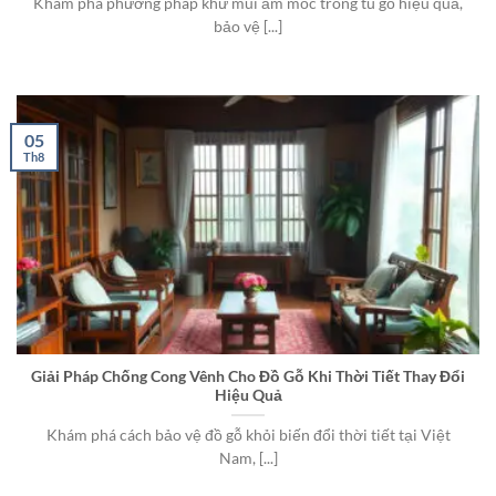
Khám phá phương pháp khử mùi ẩm mốc trong tủ gỗ hiệu quả,
bảo vệ [...]
05
Th8
Giải Pháp Chống Cong Vênh Cho Đồ Gỗ Khi Thời Tiết Thay Đổi
Hiệu Quả
Khám phá cách bảo vệ đồ gỗ khỏi biến đổi thời tiết tại Việt
Nam, [...]