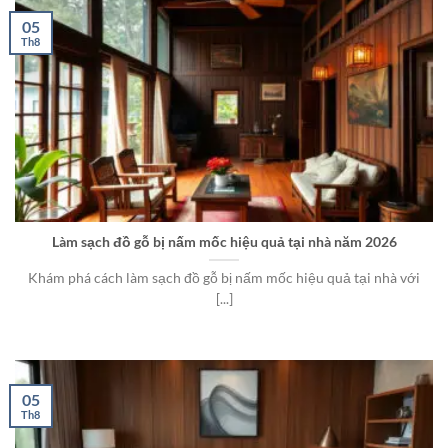
05
Th8
Làm sạch đồ gỗ bị nấm mốc hiệu quả tại nhà năm 2026
Khám phá cách làm sạch đồ gỗ bị nấm mốc hiệu quả tại nhà với
[...]
05
Th8