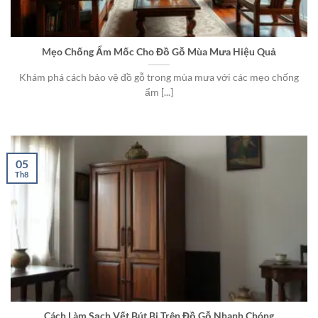
Mẹo Chống Ẩm Mốc Cho Đồ Gỗ Mùa Mưa Hiệu Quả
Khám phá cách bảo vệ đồ gỗ trong mùa mưa với các mẹo chống
ẩm [...]
05
Th8
Cách Làm Sạch Vết Bút Bi Trên Đồ Gỗ Nhanh Chóng