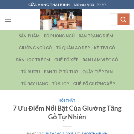
Bỏ
CỬA HÀNG THÁI BÌNH
Mở cửa 8:30 - 20:30
qua
Tìm
nội
kiếm:
dung
SẢN PHẨM
BỘ PHÒNG NGỦ
BÀN TRANG ĐIỂM
GIƯỜNG NGỦ GỖ
TỦ QUẦN ÁO ĐẸP
KỆ TIVI GỖ
BẢN HỌC TRẺ EM
GHẾ BỐ XẾP
BÀN LÀM VIỆC GỖ
TỦ RƯỢU
BÀN THỜ TỦ THỜ
QUẦY TIẾP TÂN
TỦ BÀY HÀNG – TỦ SHOP
GHẾ BỐ GIƯỜNG XẾP
NỘI THẤT
7 Ưu Điểm Nổi Bật Của Giường Tầng
Gỗ Tự Nhiên
ĐĂNG VÀO
28 THÁNG 7, 2025
BỞI
SHOPTHAIBINH