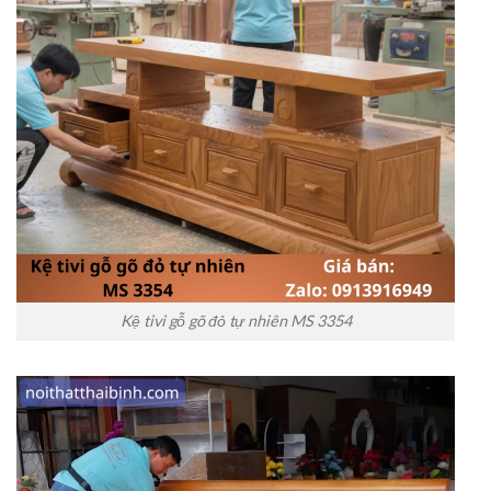
Kệ tivi gỗ gõ đỏ tự nhiên MS 3354