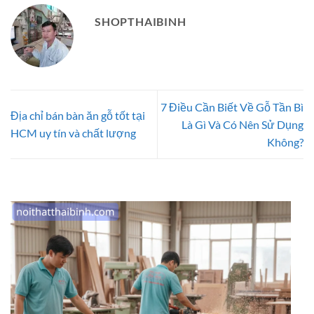
SHOPTHAIBINH
7 Điều Cần Biết Về Gỗ Tần Bì
Địa chỉ bán bàn ăn gỗ tốt tại
Là Gì Và Có Nên Sử Dụng
HCM uy tín và chất lượng
Không?