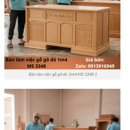
Bàn làm việc gỗ gõ đỏ 1m4 MS 3348 1